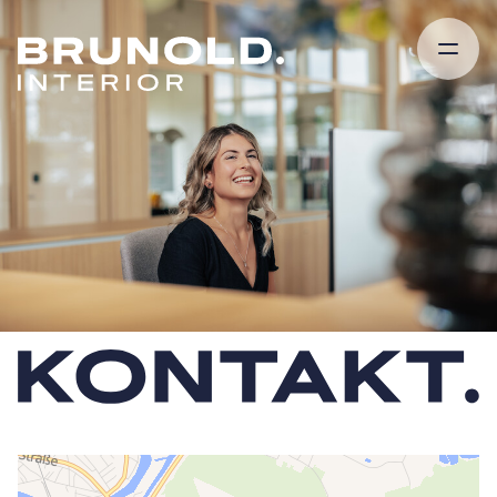
REFERENZEN.
SHOWROOM.
LEISTUNGEN.
ÜBER UNS.
KOOPERATIONEN.
KARRIERE.
NEWS & BLOG.
KONTAKT.