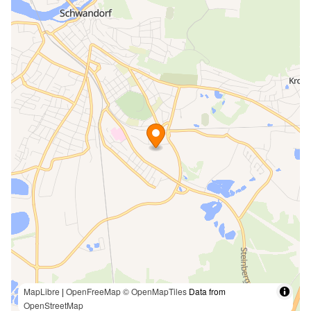
MapLibre
|
OpenFreeMap
© OpenMapTiles
Data from
OpenStreetMap